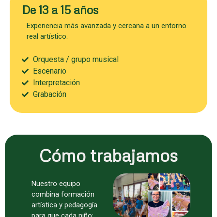
De 13 a 15 años
Experiencia más avanzada y cercana a un entorno
real artístico.
Orquesta / grupo musical
Escenario
Interpretación
Grabación
Cómo trabajamos
Nuestro equipo
combina formación
artística y pedagogía
para que cada niño: