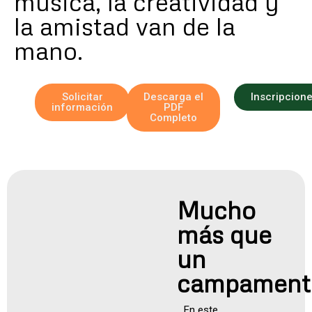
música, la creatividad y
la amistad van de la
mano.
Solicitar
Descarga el
Inscripcion
información
PDF
Completo
Mucho
más que
un
campament
En este