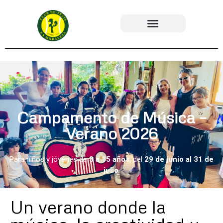
Campamento de Música –
Verano 2026
Para niños y jóvenes de
3 a 15 años
, del
29 de junio al 31 de
julio
.
Un verano donde la