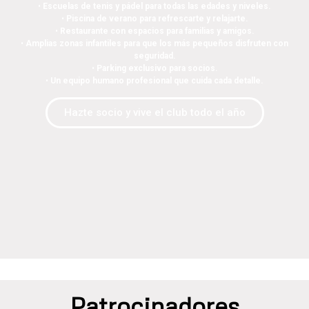
•
Escuelas de tenis y pádel para todas las edades y niveles.
•
Piscina de verano para refrescarte y relajarte.
•
Restaurante con espacios para familias y amigos.
•
Amplias zonas infantiles para que los más pequeños disfruten con
seguridad.
•
Parking exclusivo para socios.
•
Un equipo humano profesional que cuida cada detalle.
Hazte socio y vive el club todo el año
Patrocinadores